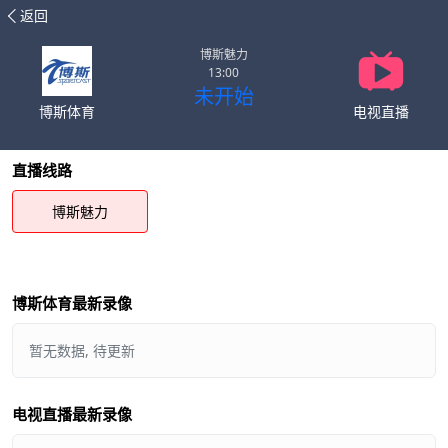
返回
博斯魅力
13:00
未开始
博斯体育
电视直播
直播线路
博斯魅力
博斯体育最新录像
暂无数据, 待更新
电视直播最新录像