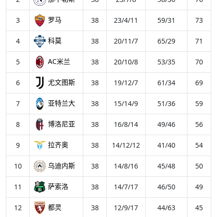
罗马
3
38
23/4/11
59/31
73
科莫
4
38
20/11/7
65/29
71
AC米兰
5
38
20/10/8
53/35
70
尤文图斯
6
38
19/12/7
61/34
69
亚特兰大
7
38
15/14/9
51/36
59
博洛尼亚
8
38
16/8/14
49/46
56
拉齐奥
9
38
14/12/12
41/40
54
乌迪内斯
10
38
14/8/16
45/48
50
萨索洛
11
38
14/7/17
46/50
49
都灵
12
38
12/9/17
44/63
45