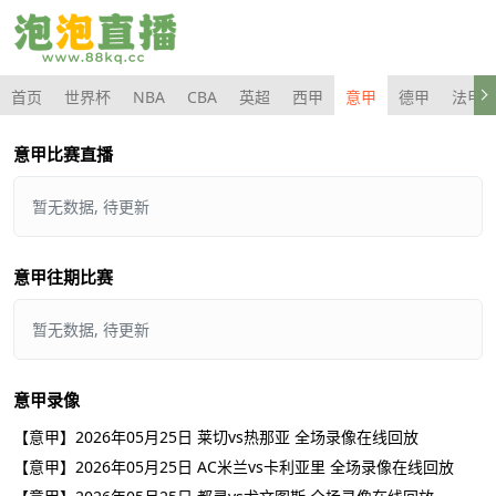
首页
世界杯
NBA
CBA
英超
西甲
意甲
德甲
法甲
意甲比赛直播
暂无数据, 待更新
意甲往期比赛
暂无数据, 待更新
意甲录像
【意甲】2026年05月25日 莱切vs热那亚 全场录像在线回放
【意甲】2026年05月25日 AC米兰vs卡利亚里 全场录像在线回放