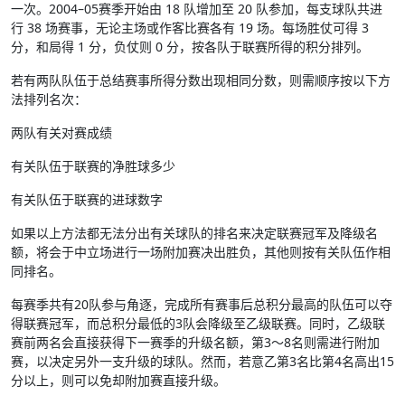
一次。2004–05赛季开始由 18 队增加至 20 队参加，每支球队共进
行 38 场赛事，无论主场或作客比赛各有 19 场。每场胜仗可得 3
分，和局得 1 分，负仗则 0 分，按各队于联赛所得的积分排列。
若有两队队伍于总结赛事所得分数出现相同分数，则需顺序按以下方
法排列名次：
两队有关对赛成绩
有关队伍于联赛的净胜球多少
有关队伍于联赛的进球数字
如果以上方法都无法分出有关球队的排名来决定联赛冠军及降级名
额，将会于中立场进行一场附加赛决出胜负，其他则按有关队伍作相
同排名。
每赛季共有20队参与角逐，完成所有赛事后总积分最高的队伍可以夺
得联赛冠军，而总积分最低的3队会降级至乙级联赛。同时，乙级联
赛前两名会直接获得下一赛季的升级名额，第3～8名则需进行附加
赛，以决定另外一支升级的球队。然而，若意乙第3名比第4名高出15
分以上，则可以免却附加赛直接升级。