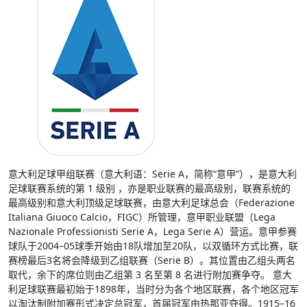
意大利足球甲组联赛（意大利语：Serie A，简称“意甲”），是意大利
足球联赛系统的第 1 级别 ，亦是职业联赛的最高级别，联赛系统的
最高级别和意大利顶级足球联赛，由意大利足球总会（Federazione
Italiana Giuoco Calcio，FIGC）所管理，意甲职业联盟（Lega
Nazionale Professionisti Serie A，Lega Serie A）营运。意甲参赛
球队于2004–05球季开始由18队增加至20队，以双循环方式比赛，联
赛榜最后3名将会降级到乙组联赛（Serie B）。其位置由乙组头两名
取代，余下的席位则由乙组第 3 名至第 8 名进行附加赛争夺。 意大
利足球联赛最初始于1898年，当时分为各个地区联赛，各个地区冠军
以淘汰制附加赛形式决定总冠军，首届冠军由热那亚夺得。1915–16