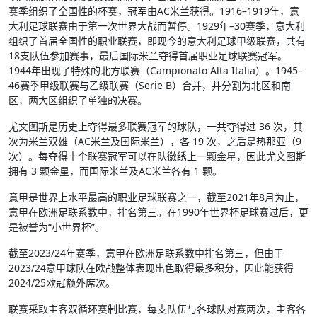
赛季组织了全国性的杯赛，冠军由AC米兰获得。1916–1919年，意
大利足球联赛由于第一次世界大战而暂停。1929年–30赛季，意大利
组织了首届全国性的职业联赛，即现今的意大利足球甲级联赛，共有
18支队伍参加赛事，最后国际米兰夺得首届职业足球联赛冠军。
1944年出现了特殊的北方联赛（Campionato Alta Italia）。1945–
46赛季甲级联赛与乙级联赛（Serie B）合并，并分割为北区和南
区，两大区组织了单独的决赛。
尤文图斯是历史上夺得最多联赛冠军的球队，一共夺得过 36 次，其
次为米兰双雄（AC米兰及国际米兰），各 19 次，之后是热那亚（9
次）。每夺得十个联赛冠军可以在队徽绣上一颗金星，因此尤文图斯
拥有 3 颗金星，而国际米兰及AC米兰各有 1 颗。
意甲是世界上水平最高的职业足球联赛之一，截至2021年8月为止，
意甲在欧洲足联系数中，排名第三。在1990年世界杯足球赛过后，更
是被誉为“小世界杯”。
截至2023/24年赛季，意甲在欧洲足联系数中排名第三，但由于
2023/24意甲球队在欧战整体表现出色取得最多积分，因此能获得
2024/25欧冠额外席次。
联赛采取主客双循环赛制比赛，每支队伍与各球队对赛两次，主客各