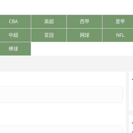
CBA
英超
西甲
意甲
中超
亚冠
网球
NFL
棒球