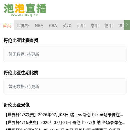
首页
世界杯
NBA
CBA
英超
西甲
意甲
德甲
法甲
哥伦比亚比赛直播
暂无数据, 待更新
哥伦比亚往期比赛
暂无数据, 待更新
哥伦比亚录像
【世界杯1/8决赛】2026年07月08日 瑞士vs哥伦比亚 全场录像在线回放
【世界杯1/16决赛】2026年07月04日 哥伦比亚vs加纳 全场录像在线回放