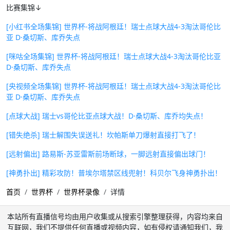
比赛集锦↓
[小红书全场集锦] 世界杯-将战阿根廷！瑞士点球大战4-3淘汰哥伦比
亚 D·桑切斯、库乔失点
[咪咕全场集锦] 世界杯-将战阿根廷！瑞士点球大战4-3淘汰哥伦比亚
D·桑切斯、库乔失点
[央视频全场集锦] 世界杯-将战阿根廷！瑞士点球大战4-3淘汰哥伦比
亚 D·桑切斯、库乔失点
[点球大战] 瑞士vs哥伦比亚点球大战！D·桑切斯、库乔均失点！
[错失绝杀] 瑞士解围失误送礼！坎帕斯单刀爆射直接打飞了！
[远射偏出] 路易斯-苏亚雷斯前场断球，一脚远射直接偏出球门！
[神勇扑出] 精彩攻防！普埃尔塔禁区线兜射！科贝尔飞身神勇扑出！
首页
世界杯
世界杯录像
详情
本站所有直播信号均由用户收集或从搜索引擎整理获得，内容均来自
互联网，我们不提供任何直播或视频内容，如有侵权请通知我们，我