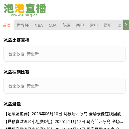
首页
世界杯
NBA
CBA
英超
西甲
意甲
德甲
法甲
冰岛比赛直播
暂无数据, 待更新
冰岛往期比赛
暂无数据, 待更新
冰岛录像
【足球友谊赛】2026年06月10日 阿根廷vs冰岛 全场录像在线回放
【世预赛欧洲区小组赛D组】2025年11月17日 乌克兰vs冰岛 全场录像在线回放