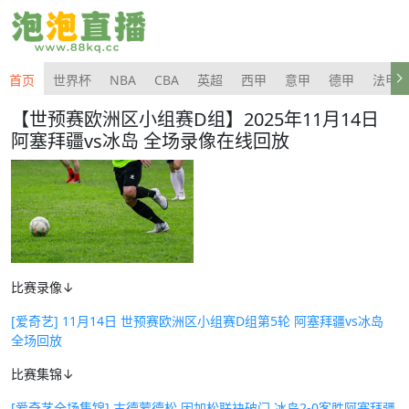
首页
世界杯
NBA
CBA
英超
西甲
意甲
德甲
法甲
【世预赛欧洲区小组赛D组】2025年11月14日
阿塞拜疆vs冰岛 全场录像在线回放
比赛录像↓
[爱奇艺] 11月14日 世预赛欧洲区小组赛D组第5轮 阿塞拜疆vs冰岛
全场回放
比赛集锦↓
[爱奇艺全场集锦] 古德蒙德松 因加松联袂破门 冰岛2-0客胜阿塞拜疆