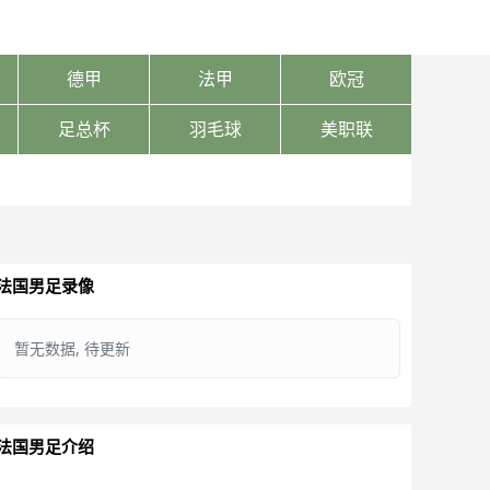
德甲
法甲
欧冠
足总杯
羽毛球
美职联
法国男足录像
暂无数据, 待更新
法国男足介绍