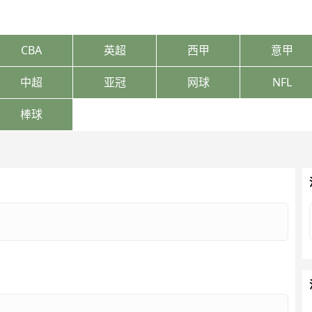
CBA
英超
西甲
意甲
中超
亚冠
网球
NFL
棒球