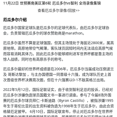
11月22日 世预赛南美区第6轮 厄瓜多尔vs智利 全场录像集锦
查看厄瓜多尔录像/回放>>
厄瓜多尔介绍
厄瓜多尔国家足球队是厄瓜多尔的足球代表队，由厄瓜多尔足球协
会，负责管辖厄瓜多尔的球衣赞助商是marathon。
厄瓜多尔虽然不算是足球强国，但其主场馆处于海拔近2800米，属高
原地带。高原地带空气稀薄，客队球员因短时间内无法适应高原气候
而容易消耗其体力。因此厄瓜多尔能够顺利进军世界杯都是靠主场的
惊人战绩，同时也有高原杀手的称号。
厄瓜多尔最好的世界杯成绩是在2006年，厄瓜多尔当届成功压倒波兰
及 哥斯达黎加 ，与主办国德国一同晋级十六强，成为球队历史上首
次晋级世界杯决赛周次圈，但在十六强赛以0-1不敌英格兰出局。
2022年5月12日，国际足联证实，由于收到智利足总的投诉，已经对
厄瓜多尔涉嫌伪造球员国籍文书一事进行调查。参与了今届8场外围
赛的厄瓜多尔球员拜仁‧卡斯迪路（Byron Castillo），被指涉嫌1995
年生于哥伦比亚的出生资料被伪造为1998年生于厄瓜多尔，由此合资
格替厄足披甲。 6月10日，国际足联宣布，停止对厄瓜多尔在世界杯
外围赛中涉嫌违规使用球员的调查，即表明厄瓜多尔可无碍出战卡塔