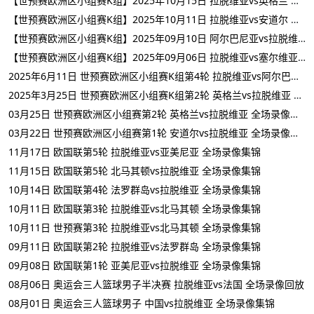
【世预赛欧洲区小组赛K组】2025年10月15日 拉脱维亚vs英格兰 全场录像在线回放
【世预赛欧洲区小组赛K组】2025年10月11日 拉脱维亚vs安道尔 全场录像在线回放
【世预赛欧洲区小组赛K组】2025年09月10日 阿尔巴尼亚vs拉脱维亚 全场录像在线回放
【世预赛欧洲区小组赛K组】2025年09月06日 拉脱维亚vs塞尔维亚 全场录像在线回放
2025年6月11日 世预赛欧洲区小组赛K组第4轮 拉脱维亚vs阿尔巴尼亚 全场录像回放
2025年3月25日 世预赛欧洲区小组赛K组第2轮 英格兰vs拉脱维亚 全场录像回放
03月25日 世预赛欧洲区小组赛第2轮 英格兰vs拉脱维亚 全场录像集锦
03月22日 世预赛欧洲区小组赛第1轮 安道尔vs拉脱维亚 全场录像集锦
11月17日 欧国联第5轮 拉脱维亚vs亚美尼亚 全场录像集锦
11月15日 欧国联第5轮 北马其顿vs拉脱维亚 全场录像集锦
10月14日 欧国联第4轮 法罗群岛vs拉脱维亚 全场录像集锦
10月11日 欧国联第3轮 拉脱维亚vs北马其顿 全场录像集锦
10月11日 世预赛第3轮 拉脱维亚vs北马其顿 全场录像集锦
09月11日 欧国联第2轮 拉脱维亚vs法罗群岛 全场录像集锦
09月08日 欧国联第1轮 亚美尼亚vs拉脱维亚 全场录像集锦
08月06日 奥运会三人篮球男子半决赛 拉脱维亚vs法国 全场录像回放
08月01日 奥运会三人篮球男子 中国vs拉脱维亚 全场录像集锦