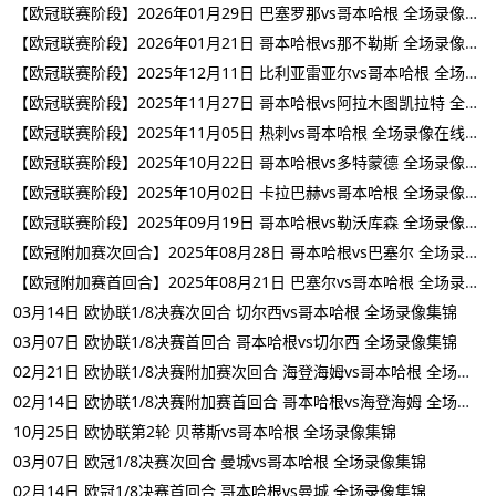
【欧冠联赛阶段】2026年01月29日 巴塞罗那vs哥本哈根 全场录像在线回放
【欧冠联赛阶段】2026年01月21日 哥本哈根vs那不勒斯 全场录像在线回放
【欧冠联赛阶段】2025年12月11日 比利亚雷亚尔vs哥本哈根 全场录像在线回放
【欧冠联赛阶段】2025年11月27日 哥本哈根vs阿拉木图凯拉特 全场录像在线回放
【欧冠联赛阶段】2025年11月05日 热刺vs哥本哈根 全场录像在线回放
【欧冠联赛阶段】2025年10月22日 哥本哈根vs多特蒙德 全场录像在线回放
【欧冠联赛阶段】2025年10月02日 卡拉巴赫vs哥本哈根 全场录像在线回放
【欧冠联赛阶段】2025年09月19日 哥本哈根vs勒沃库森 全场录像在线回放
【欧冠附加赛次回合】2025年08月28日 哥本哈根vs巴塞尔 全场录像在线回放
【欧冠附加赛首回合】2025年08月21日 巴塞尔vs哥本哈根 全场录像在线回放
03月14日 欧协联1/8决赛次回合 切尔西vs哥本哈根 全场录像集锦
03月07日 欧协联1/8决赛首回合 哥本哈根vs切尔西 全场录像集锦
02月21日 欧协联1/8决赛附加赛次回合 海登海姆vs哥本哈根 全场录像集锦
02月14日 欧协联1/8决赛附加赛首回合 哥本哈根vs海登海姆 全场录像集锦
10月25日 欧协联第2轮 贝蒂斯vs哥本哈根 全场录像集锦
03月07日 欧冠1/8决赛次回合 曼城vs哥本哈根 全场录像集锦
02月14日 欧冠1/8决赛首回合 哥本哈根vs曼城 全场录像集锦