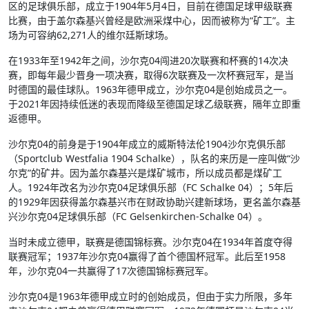
区的足球俱乐部，成立于1904年5月4日，目前在德国足球甲级联赛
比赛，由于盖尔森基兴曾经是欧洲采煤中心，因而被称为“矿工”。主
场为可容纳62,271人的维尔廷斯球场。
在1933年至1942年之间，沙尔克04闯进20次联赛和杯赛的14次决
赛，即每年最少晋身一项决赛，取得6次联赛及一次杯赛冠军，是当
时德国的最佳球队。1963年德甲成立，沙尔克04是创始成员之一。
于2021年因持续低迷的表现而降级至德国足球乙级联赛，隔年立即重
返德甲。
沙尔克04的前身是于1904年成立的威斯特法伦1904沙尔克俱乐部
（Sportclub Westfalia 1904 Schalke），队名的来历是一座叫做“沙
尔克”的矿井。因为盖尔森基兴是煤矿城市，所以成员都是煤矿工
人。1924年改名为沙尔克04足球俱乐部（FC Schalke 04）；5年后
的1929年因获得盖尔森基兴市在财政协助兴建新球场，更名盖尔森基
兴沙尔克04足球俱乐部（FC Gelsenkirchen-Schalke 04）。
当时未成立德甲，联赛是德国锦标赛。沙尔克04在1934年首度夺得
联赛冠军；1937年沙尔克04赢得了首个德国杯冠军。此后至1958
年，沙尔克04一共赢得了17次德国锦标赛冠军。
沙尔克04是1963年德甲成立时的创始成员，但由于实力所限，多年