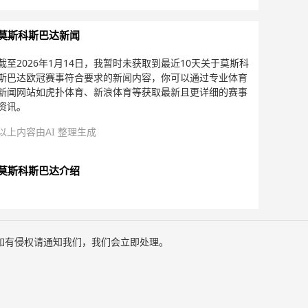
莫斯科斯巴达新闻
截至2026年1月14日，我暂时未获取到最近10天关于莫斯科
斯巴达欧冠赛事符合要求的新闻内容，你可以通过专业体育
新闻网站如虎扑体育、新浪体育等获取最新且更详细的赛事
资讯。
以上内容由AI 整理生成
莫斯科斯巴达介绍
如有侵权请通知我们，我们会立即处理。