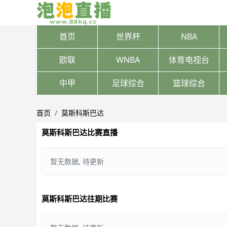
首页
世界杯
NBA
欧联
WNBA
体育电视台
中甲
足球综合
篮球综合
首页
莫斯科斯巴达
莫斯科斯巴达比赛直播
暂无数据, 待更新
莫斯科斯巴达往期比赛