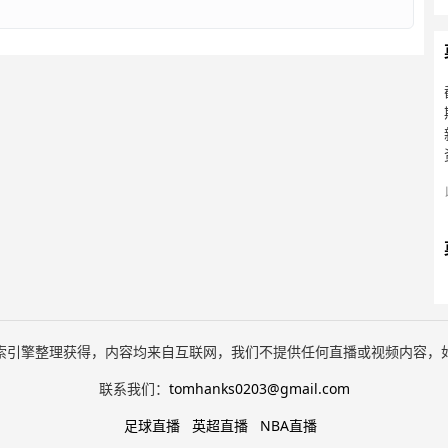
索引擎整理获得，内容均来自互联网，我们不提供任何直播或视频内容，
联系我们：
tomhanks0203@gmail.com
足球直播
英超直播
NBA直播