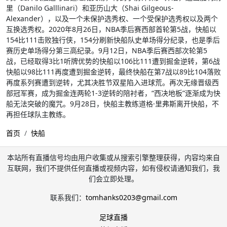
里（Danilo Galllinari）和亚历山大（Shai Gilgeous-
Alexander），以及一个未保护选秀权、一个受保护选秀权以及两个
互换选秀权。2020年8月26日，NBA季后赛西部首轮第5战，快船以
154比111击败独行侠，154分刷新快船队史单场得分纪录，也是季后
赛历史单场得分第三高纪录。9月12日，NBA季后赛西部次轮第5
战，已经取得3比1听牌优势的快船以106比111遭到掘金逆转，第6战
快船以98比111再度遭到掘金逆转，最终快船在第7战以89比104落败
再度系列赛遭到逆转，尤其决胜节双星陷入进球荒。再次无缘晋级西
部冠军赛，成为掘金连两轮1-3逆转的陪衬者，“西决地板”逐渐成为快
船无法突破的魔咒。9月28日，快船主教练道格·里弗斯离开快船，不
再担任球队主教练。
首页
快船
本站所有直播信号均由用户收集或从搜索引擎整理获得，内容均来自
互联网，我们不提供任何直播或视频内容，如有侵权请通知我们，我
们会立即处理。
联系我们：
tomhanks0203@gmail.com
足球直播