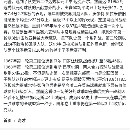
元签，选到了队史第二位选秀状元比尔·迈克吉尔，然而这位1963的
选秀状元对球队的贡献意外的小，出赛60场平均只上场9分多钟，打
出7.4分2.7篮板的表现，隔年即被交易到湖人队，沃尔特·贝拉米依旧
能缴出平均至少22分以上、篮板13个以上的好表现，芝加哥西风战绩
当然还是不振，直到1965年球季才以37胜45败晋级队史第一次季后
赛，尽管是当年季后赛六支球队中常规赛成绩最烂的，却意外在第一
轮以3比1击败亚特兰大老鹰队，拿下队史第一个系列战，第二轮则以
2比4不敌洛杉矶湖人队，沃尔特·贝拉米转队到纽约尼克斯，使得球
队两个球季后又以20胜61败掉出了季后赛行列。
1967年第一轮第二顺位选到厄尔·门罗让球队战绩提升至36胜46败，
1968年第一轮第二顺位选到韦斯·昂塞尔德，两人合力将球队战绩进
步到57胜25败，不但是队史第一次常规赛东部第一也是全联盟第一，
子弹队这样的大幅进步更让韦斯·昂塞尔德破天荒地以平均18.8分18.5
篮板成为继威尔特·张伯伦后也是至今唯二在菜鸟球季就拿下最有价值
球员的超级新人，然而这看似一切美好的球季却在季后赛第一轮就因
经验不足被纽约尼克斯以4比0横扫，成为NBA史上唯一一支在季后赛
一胜难求的全联盟第一种子，隔年卷土重来仍在第一轮以3比4败给尼
克队。
首页
奇才