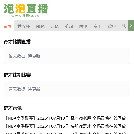
首页
世界杯
NBA
CBA
英超
西甲
意甲
德甲
法甲
奇才比赛直播
暂无数据, 待更新
奇才往期比赛
暂无数据, 待更新
奇才录像
【NBA夏季联赛】2026年07月19日 奇才vs老鹰 全场录像在线回放
【NBA夏季联赛】2026年07月16日 快船vs奇才 全场录像在线回放