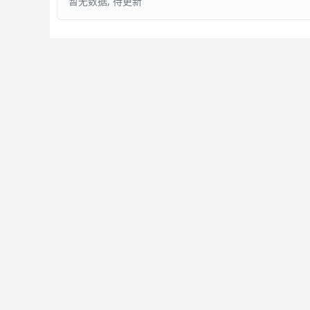
暂无数据, 待更新