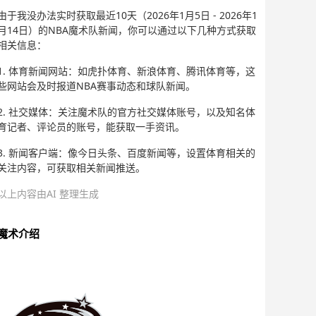
由于我没办法实时获取最近10天（2026年1月5日 - 2026年1
月14日）的NBA魔术队新闻，你可以通过以下几种方式获取
相关信息：
1. 体育新闻网站：如虎扑体育、新浪体育、腾讯体育等，这
些网站会及时报道NBA赛事动态和球队新闻。
2. 社交媒体：关注魔术队的官方社交媒体账号，以及知名体
育记者、评论员的账号，能获取一手资讯。
3. 新闻客户端：像今日头条、百度新闻等，设置体育相关的
关注内容，可获取相关新闻推送。
以上内容由AI 整理生成
魔术介绍