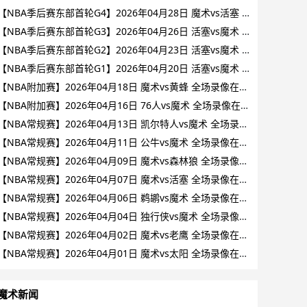
【NBA季后赛东部首轮G4】2026年04月28日 魔术vs活塞 全场录像在线回放
【NBA季后赛东部首轮G3】2026年04月26日 活塞vs魔术 全场录像在线回放
【NBA季后赛东部首轮G2】2026年04月23日 活塞vs魔术 全场录像在线回放
【NBA季后赛东部首轮G1】2026年04月20日 活塞vs魔术 全场录像在线回放
【NBA附加赛】2026年04月18日 魔术vs黄蜂 全场录像在线回放
【NBA附加赛】2026年04月16日 76人vs魔术 全场录像在线回放
【NBA常规赛】2026年04月13日 凯尔特人vs魔术 全场录像在线回放
【NBA常规赛】2026年04月11日 公牛vs魔术 全场录像在线回放
【NBA常规赛】2026年04月09日 魔术vs森林狼 全场录像在线回放
【NBA常规赛】2026年04月07日 魔术vs活塞 全场录像在线回放
【NBA常规赛】2026年04月06日 鹈鹕vs魔术 全场录像在线回放
【NBA常规赛】2026年04月04日 独行侠vs魔术 全场录像在线回放
【NBA常规赛】2026年04月02日 魔术vs老鹰 全场录像在线回放
【NBA常规赛】2026年04月01日 魔术vs太阳 全场录像在线回放
魔术新闻