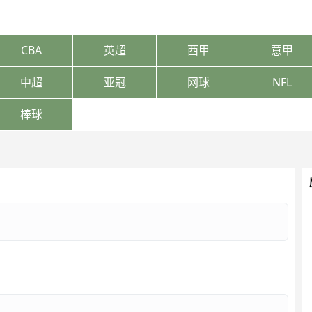
CBA
英超
西甲
意甲
中超
亚冠
网球
NFL
棒球