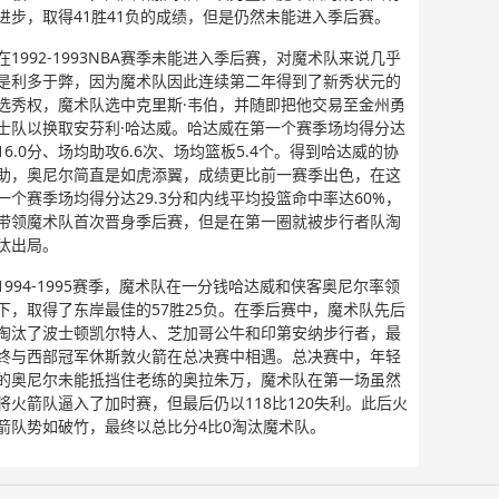
进步，取得41胜41负的成绩，但是仍然未能进入季后赛。
在1992-1993NBA赛季未能进入季后赛，对魔术队来说几乎
是利多于弊，因为魔术队因此连续第二年得到了新秀状元的
选秀权，魔术队选中克里斯·韦伯，并随即把他交易至金州勇
士队以换取安芬利·哈达威。哈达威在第一个赛季场均得分达
16.0分、场均助攻6.6次、场均篮板5.4个。得到哈达威的协
助，奥尼尔简直是如虎添翼，成绩更比前一赛季出色，在这
一个赛季场均得分达29.3分和内线平均投篮命中率达60%，
带领魔术队首次晋身季后赛，但是在第一圈就被步行者队淘
汰出局。
1994-1995赛季，魔术队在一分钱哈达威和侠客奥尼尔率领
下，取得了东岸最佳的57胜25负。在季后赛中，魔术队先后
淘汰了波士顿凯尔特人、芝加哥公牛和印第安纳步行者，最
终与西部冠军休斯敦火箭在总决赛中相遇。总决赛中，年轻
的奥尼尔未能抵挡住老练的奥拉朱万，魔术队在第一场虽然
将火箭队逼入了加时赛，但最后仍以118比120失利。此后火
箭队势如破竹，最终以总比分4比0淘汰魔术队。