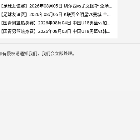
【足球友谊赛】2026年08月05日 切尔西vs尤文图斯 全场录像在线回放
【足球友谊赛】2026年08月05日 K联赛全明星vs曼城 全场录像在线回放
【国青男篮热身赛】2026年08月04日 中国U18男篮vs加拿大大卫·安篮球学院 全场录像在线回放
【国青男篮热身赛】2026年08月03日 中国U18男篮vs韩国东国大学 全场录像在线回放
如有侵权请通知我们，我们会立即处理。