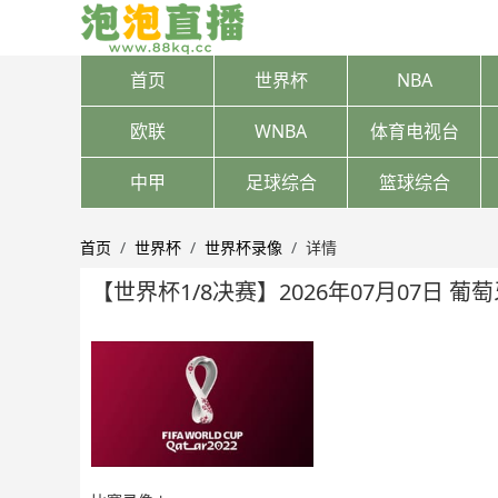
首页
世界杯
NBA
欧联
WNBA
体育电视台
中甲
足球综合
篮球综合
首页
世界杯
世界杯录像
详情
【世界杯1/8决赛】2026年07月07日 