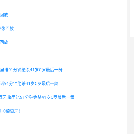
像回放
场录像回放
像回放
梅里诺91分钟绝杀41岁C罗最后一舞
里诺91分钟绝杀41岁C罗最后一舞
葡萄牙 梅里诺91分钟绝杀41岁C罗最后一舞
-0葡萄牙！
！