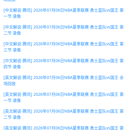
[中文解说-腾讯] 2026年07月06日NBA夏季联赛 勇士蓝队vs国王 第
一节 录像
[中文解说-腾讯] 2026年07月06日NBA夏季联赛 勇士蓝队vs国王 第
二节 录像
[中文解说-腾讯] 2026年07月06日NBA夏季联赛 勇士蓝队vs国王 第
三节 录像
[中文解说-腾讯] 2026年07月06日NBA夏季联赛 勇士蓝队vs国王 第
四节 录像
[英文解说-腾讯] 2026年07月06日NBA夏季联赛 勇士蓝队vs国王 全
场回放
[英文解说-腾讯] 2026年07月06日NBA夏季联赛 勇士蓝队vs国王 第
一节 录像
[英文解说-腾讯] 2026年07月06日NBA夏季联赛 勇士蓝队vs国王 第
二节 录像
[英文解说-腾讯] 2026年07月06日NBA夏季联赛 勇士蓝队vs国王 第