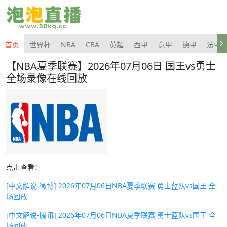
首页
世界杯
NBA
CBA
英超
西甲
意甲
德甲
法甲
【NBA夏季联赛】2026年07月06日 国王vs勇士
全场录像在线回放
点击查看：
[中文解说-微博] 2026年07月06日NBA夏季联赛 勇士蓝队vs国王 全
场回放
[中文解说-腾讯] 2026年07月06日NBA夏季联赛 勇士蓝队vs国王 全
场回放