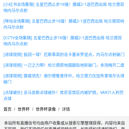
[小红书全场集锦] 五星巴西止步16强！挪威2-1送巴西出局 哈兰德双
响内马尔点射
[咪咕全场集锦] 五星巴西止步16强！挪威2-1送巴西出局 哈兰德双响
内马尔点射
[CCTV全场集锦] 五星巴西止步16强！挪威2-1送巴西出局 哈兰德双
响内马尔点射
[进球视频] 扳回一球！厄斯蒂高肘击卡塞米罗送点，内马尔点射破门
[进球视频] 一己之力啊！哈兰德原地摆腿贴地斩破门，本场梅开二度
[进球视频] 挪威领先！谢尔德鲁普传中，哈兰德力压加布里埃尔头球
破门
[点球被扑] 吉马良斯点球被扑！库尼亚禁区内被铲倒，VAR介入判罚
点球
首页
世界杯
世界杯录像
详情
本站所有直播信号均由用户收集或从搜索引擎整理获得，内容均来自
互联网，我们不提供任何直播或视频内容，如有侵权请通知我们，我