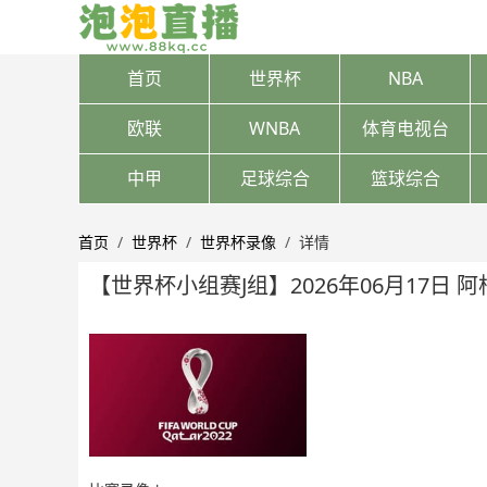
首页
世界杯
NBA
欧联
WNBA
体育电视台
中甲
足球综合
篮球综合
首页
世界杯
世界杯录像
详情
【世界杯小组赛J组】2026年06月17日