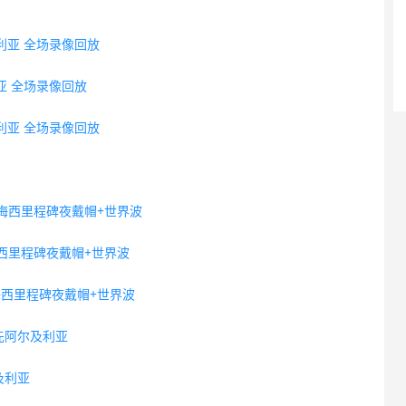
及利亚 全场录像回放
利亚 全场录像回放
及利亚 全场录像回放
 梅西里程碑夜戴帽+世界波
梅西里程碑夜戴帽+世界波
 梅西里程碑夜戴帽+世界波
先阿尔及利亚
及利亚