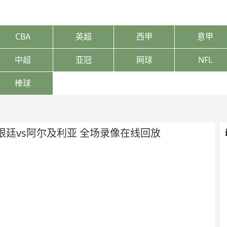
CBA
英超
西甲
意甲
中超
亚冠
网球
NFL
棒球
 阿根廷vs阿尔及利亚 全场录像在线回放