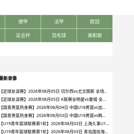
德甲
法甲
欧冠
足总杯
羽毛球
美职联
最新录像
【足球友谊赛】2026年08月05日 切尔西vs尤文图斯 全场录像在线回放
【足球友谊赛】2026年08月05日 K联赛全明星vs曼城 全场录像在线回放
【国青男篮热身赛】2026年08月04日 中国U18男篮vs加拿大大卫·安篮球学院 全场录像在线回放
【国青男篮热身赛】2026年08月03日 中国U18男篮vs韩国东国大学 全场录像在线回放
【U19青年篮球联赛第1轮】2026年08月03日 上海久事U19vs浙江稠州银行U19 全场录像在线回放
【U19青年篮球联赛第1轮】2026年08月03日 青岛国信海天U19vs山西汾酒U19 全场录像在线回放