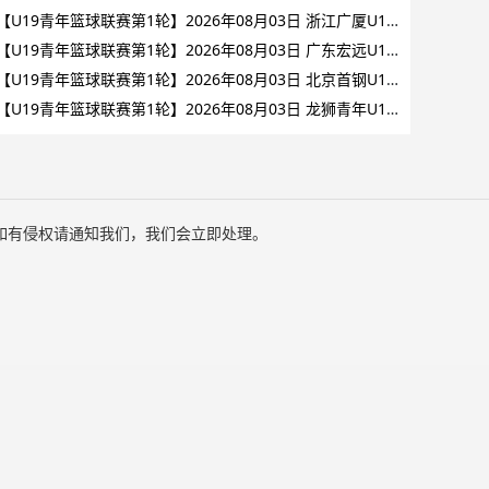
【U19青年篮球联赛第1轮】2026年08月03日 浙江广厦U19vs福建浔兴U19 全场录像在线回放
【U19青年篮球联赛第1轮】2026年08月03日 广东宏远U19vs吉林东北虎U19 全场录像在线回放
【U19青年篮球联赛第1轮】2026年08月03日 北京首钢U19vs四川锦城U19 全场录像在线回放
【U19青年篮球联赛第1轮】2026年08月03日 龙狮青年U19vs辽宁沈阳三生U19 全场录像在线回放
如有侵权请通知我们，我们会立即处理。