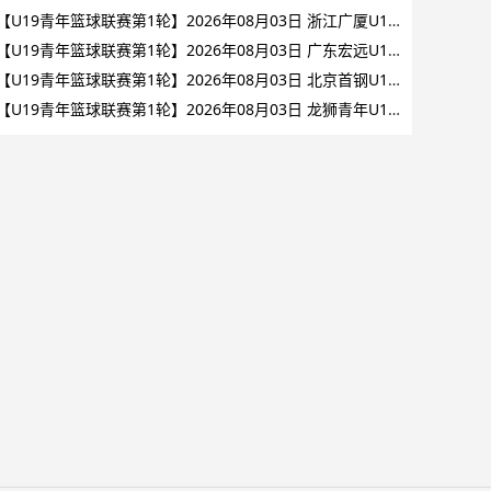
【U19青年篮球联赛第1轮】2026年08月03日 浙江广厦U19vs福建浔兴U19 全场录像在线回放
【U19青年篮球联赛第1轮】2026年08月03日 广东宏远U19vs吉林东北虎U19 全场录像在线回放
【U19青年篮球联赛第1轮】2026年08月03日 北京首钢U19vs四川锦城U19 全场录像在线回放
【U19青年篮球联赛第1轮】2026年08月03日 龙狮青年U19vs辽宁沈阳三生U19 全场录像在线回放