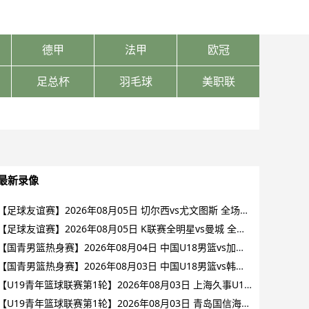
德甲
法甲
欧冠
足总杯
羽毛球
美职联
最新录像
【足球友谊赛】2026年08月05日 切尔西vs尤文图斯 全场录像在线回放
【足球友谊赛】2026年08月05日 K联赛全明星vs曼城 全场录像在线回放
【国青男篮热身赛】2026年08月04日 中国U18男篮vs加拿大大卫·安篮球学院 全场录像在线回放
【国青男篮热身赛】2026年08月03日 中国U18男篮vs韩国东国大学 全场录像在线回放
【U19青年篮球联赛第1轮】2026年08月03日 上海久事U19vs浙江稠州银行U19 全场录像在线回放
【U19青年篮球联赛第1轮】2026年08月03日 青岛国信海天U19vs山西汾酒U19 全场录像在线回放