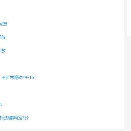
像回放
回放
回放
！王哲林爆砍29+15！
5
传张镇麟精准3分