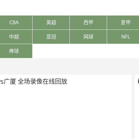
CBA
英超
西甲
意甲
中超
亚冠
网球
NFL
棒球
海vs广厦 全场录像在线回放