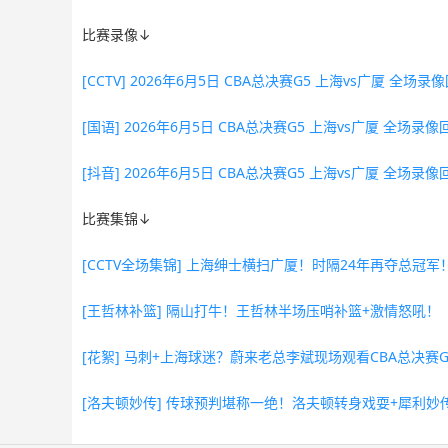
比赛录像↓
[CCTV] 2026年6月5日 CBA总决赛G5 上海vs广厦 全场录
[国语] 2026年6月5日 CBA总决赛G5 上海vs广厦 全场录像
[抖音] 2026年6月5日 CBA总决赛G5 上海vs广厦 全场录像
比赛集锦↓
[CCTV全场集锦] 上海绅士横扫广厦！时隔24年再夺总冠军
[王哲林补篮] 隔山打牛！王哲林半场压哨补篮+激情怒吼！
[花絮] 马刺+上海球迷？蔚来老总李斌现场观看CBA总决赛G
[洛夫顿妙传] 传球预判堪称一绝！洛夫顿转身戏耍+犀利妙