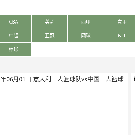
CBA
英超
西甲
意甲
中超
亚冠
网球
NFL
棒球
6年06月01日 意大利三人篮球队vs中国三人篮球