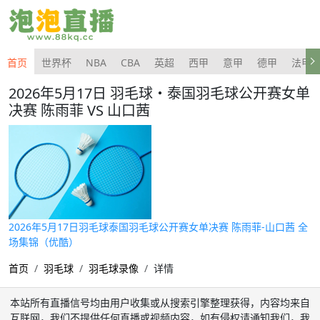
首页
世界杯
NBA
CBA
英超
西甲
意甲
德甲
法甲
2026年5月17日 羽毛球・泰国羽毛球公开赛女单
决赛 陈雨菲 VS 山口茜
2026年5月17日羽毛球泰国羽毛球公开赛女单决赛 陈雨菲-山口茜 全
场集锦（优酷）
首页
羽毛球
羽毛球录像
详情
本站所有直播信号均由用户收集或从搜索引擎整理获得，内容均来自
互联网，我们不提供任何直播或视频内容，如有侵权请通知我们，我