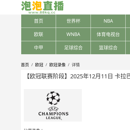
首页
世界杯
NBA
欧联
WNBA
体育电视台
中甲
足球综合
篮球综合
首页
欧冠
欧冠录像
详情
【欧冠联赛阶段】2025年12月11日 卡