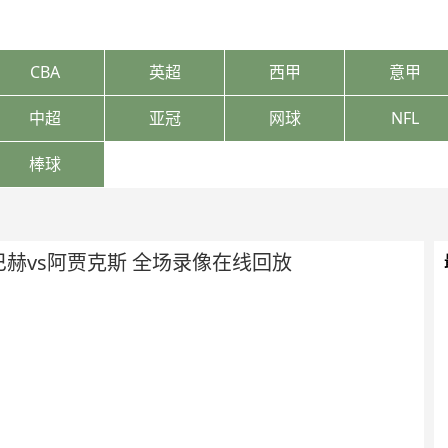
CBA
英超
西甲
意甲
中超
亚冠
网球
NFL
棒球
拉巴赫vs阿贾克斯 全场录像在线回放