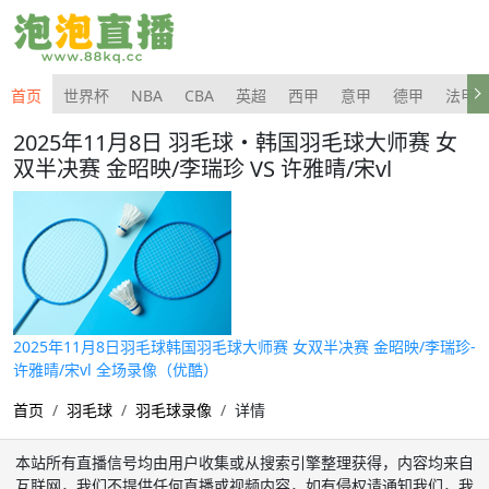
首页
世界杯
NBA
CBA
英超
西甲
意甲
德甲
法甲
2025年11月8日 羽毛球・韩国羽毛球大师赛 女
双半决赛 金昭映/李瑞珍 VS 许雅晴/宋vl
2025年11月8日羽毛球韩国羽毛球大师赛 女双半决赛 金昭映/李瑞珍-
许雅晴/宋vl 全场录像（优酷）
首页
羽毛球
羽毛球录像
详情
本站所有直播信号均由用户收集或从搜索引擎整理获得，内容均来自
互联网，我们不提供任何直播或视频内容，如有侵权请通知我们，我