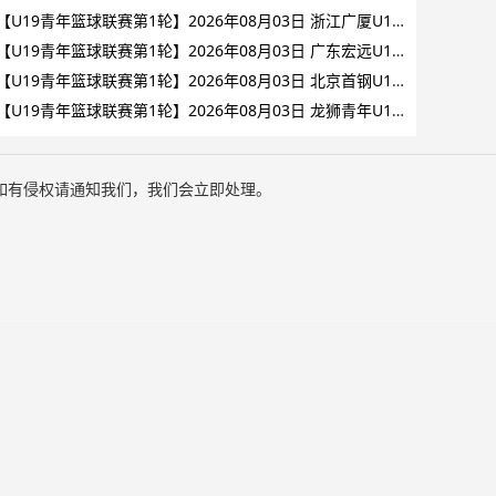
【U19青年篮球联赛第1轮】2026年08月03日 浙江广厦U19vs福建浔兴U19 全场录像在线回放
【U19青年篮球联赛第1轮】2026年08月03日 广东宏远U19vs吉林东北虎U19 全场录像在线回放
【U19青年篮球联赛第1轮】2026年08月03日 北京首钢U19vs四川锦城U19 全场录像在线回放
【U19青年篮球联赛第1轮】2026年08月03日 龙狮青年U19vs辽宁沈阳三生U19 全场录像在线回放
如有侵权请通知我们，我们会立即处理。