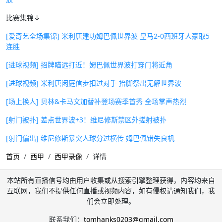
比赛集锦↓
[爱奇艺全场集锦] 米利唐建功姆巴佩世界波 皇马2-0西班牙人豪取5
连胜
[进球视频] 招牌瞄远打近！姆巴佩世界波打穿门将近角
[进球视频] 米利唐闲庭信步扣过对手 抬脚祭出无解世界波
[场上换人] 贝林&卡马文加替补登场赛季首秀 全场掌声热烈
[射门被扑] 差点世界波+3！维尼修斯禁区外搓射被扑
[射门偏出] 维尼修斯暴突人球分过横传 姆巴佩错失良机
首页
西甲
西甲录像
详情
本站所有直播信号均由用户收集或从搜索引擎整理获得，内容均来自
互联网，我们不提供任何直播或视频内容，如有侵权请通知我们，我
们会立即处理。
联系我们：
tomhanks0203@gmail.com