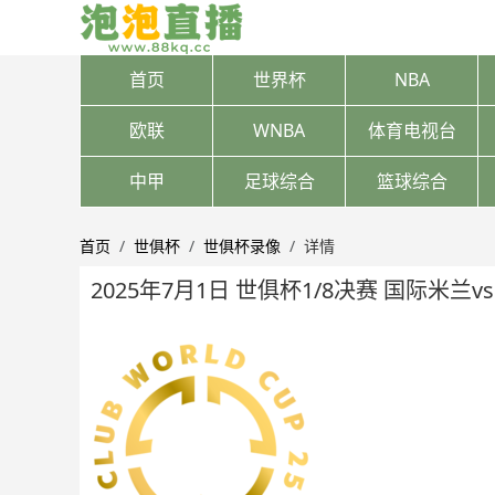
首页
世界杯
NBA
欧联
WNBA
体育电视台
中甲
足球综合
篮球综合
首页
世俱杯
世俱杯录像
详情
2025年7月1日 世俱杯1/8决赛 国际米