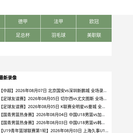
德甲
法甲
欧冠
足总杯
羽毛球
美职联
最新录像
【中超】2026年08月07日 北京国安vs深圳新鹏城 全场录像在线回放
【足球友谊赛】2026年08月05日 切尔西vs尤文图斯 全场录像在线回放
【足球友谊赛】2026年08月05日 K联赛全明星vs曼城 全场录像在线回放
【国青男篮热身赛】2026年08月04日 中国U18男篮vs加拿大大卫·安篮球学院 全场录像在线回放
【国青男篮热身赛】2026年08月03日 中国U18男篮vs韩国东国大学 全场录像在线回放
【U19青年篮球联赛第1轮】2026年08月03日 上海久事U19vs浙江稠州银行U19 全场录像在线回放