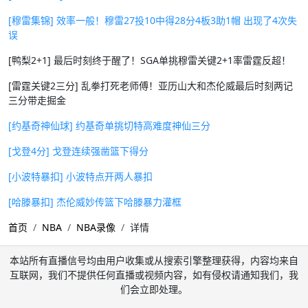
[穆雷集锦] 效率一般！穆雷27投10中得28分4板3助1帽 出现了4次失
误
[鸭梨2+1] 最后时刻终于醒了！SGA单挑穆雷关键2+1率雷霆反超！
[雷霆关键2三分] 乱拳打死老师傅！亚历山大和杰伦威最后时刻两记
三分带走掘金
[约基奇神仙球] 约基奇单挑切特高难度神仙三分
[戈登4分] 戈登连续强凿篮下得分
[小波特暴扣] 小波特点开两人暴扣
[哈滕暴扣] 杰伦威妙传篮下哈滕暴力灌框
首页
NBA
NBA录像
详情
本站所有直播信号均由用户收集或从搜索引擎整理获得，内容均来自
互联网，我们不提供任何直播或视频内容，如有侵权请通知我们，我
们会立即处理。