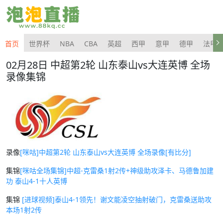
首页
世界杯
NBA
CBA
英超
西甲
意甲
德甲
法甲
02月28日 中超第2轮 山东泰山vs大连英博 全场
录像集锦
录像
[咪咕]中超第2轮 山东泰山vs大连英博 全场录像[有比分]
集锦
[咪咕全场集锦]中超-克雷桑1射2传+神级助攻泽卡、马德鲁加建
功 泰山4-1十人英博
集锦
[进球视频]泰山4-1领先！谢文能凌空抽射破门，克雷桑送助攻
本场1射2传