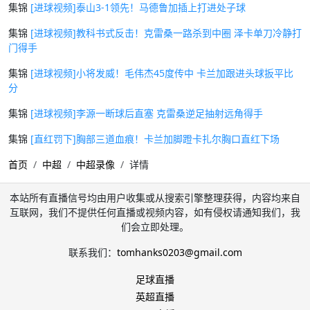
集锦
[进球视频]泰山3-1领先！马德鲁加插上打进处子球
集锦
[进球视频]教科书式反击！克雷桑一路杀到中圈 泽卡单刀冷静打
门得手
集锦
[进球视频]小将发威！毛伟杰45度传中 卡兰加跟进头球扳平比
分
集锦
[进球视频]李源一断球后直塞 克雷桑逆足抽射远角得手
集锦
[直红罚下]胸部三道血痕！卡兰加脚蹬卡扎尔胸口直红下场
首页
中超
中超录像
详情
本站所有直播信号均由用户收集或从搜索引擎整理获得，内容均来自
互联网，我们不提供任何直播或视频内容，如有侵权请通知我们，我
们会立即处理。
联系我们：
tomhanks0203@gmail.com
足球直播
英超直播