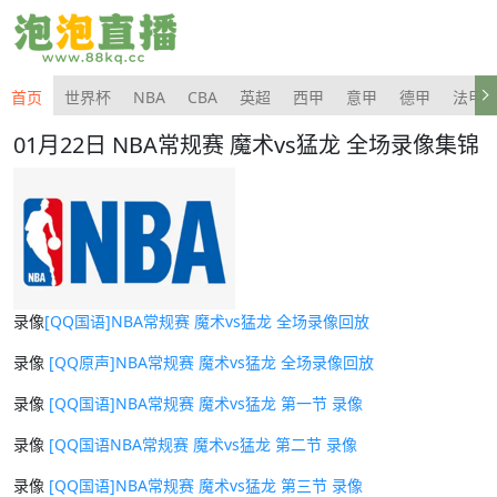
首页
世界杯
NBA
CBA
英超
西甲
意甲
德甲
法甲
01月22日 NBA常规赛 魔术vs猛龙 全场录像集锦
录像
[QQ国语]NBA常规赛 魔术vs猛龙 全场录像回放
录像
[QQ原声]NBA常规赛 魔术vs猛龙 全场录像回放
录像
[QQ国语]NBA常规赛 魔术vs猛龙 第一节 录像
录像
[QQ国语NBA常规赛 魔术vs猛龙 第二节 录像
录像
[QQ国语]NBA常规赛 魔术vs猛龙 第三节 录像