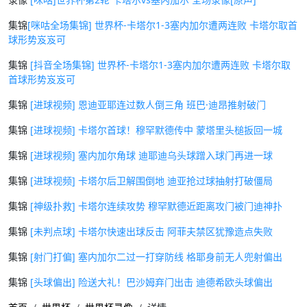
集锦
[咪咕全场集锦] 世界杯-卡塔尔1-3塞内加尔遭两连败 卡塔尔取首
球形势岌岌可
集锦
[抖音全场集锦] 世界杯-卡塔尔1-3塞内加尔遭两连败 卡塔尔取
首球形势岌岌可
集锦
[进球视频] 恩迪亚耶连过数人倒三角 班巴·迪昂推射破门
集锦
[进球视频] 卡塔尔首球！穆罕默德传中 蒙塔里头槌扳回一城
集锦
[进球视频] 塞内加尔角球 迪耶迪乌头球蹭入球门再进一球
集锦
[进球视频] 卡塔尔后卫解围倒地 迪亚抢过球抽射打破僵局
集锦
[神级扑救] 卡塔尔连续攻势 穆罕默德近距离攻门被门迪神扑
集锦
[未判点球] 卡塔尔快速出球反击 阿菲夫禁区犹豫造点失败
集锦
[射门打偏] 塞内加尔二过一打穿防线 格耶身前无人兜射偏出
集锦
[头球偏出] 险送大礼！巴沙姆弃门出击 迪德希欧头球偏出